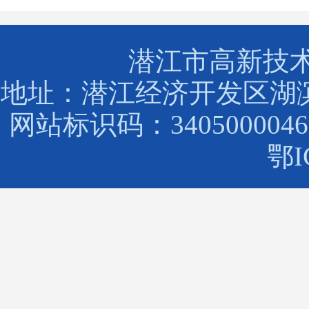
潜江市高新技
地址：潜江经济开发区湖滨路88
网站标识码：3405000046
鄂I