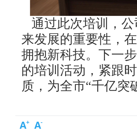
通过此次培训，公
来发展的重要性，在
拥抱新科技。下一步
的培训活动，紧跟时
质，为全市“千亿突