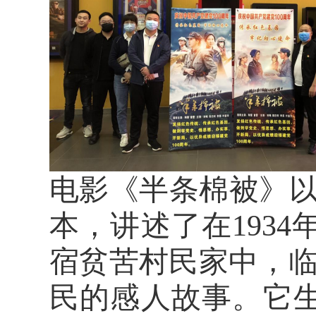
电影《半条棉被》
本，讲述了在193
宿
贫苦村民
家中，
民
的感人故事。它